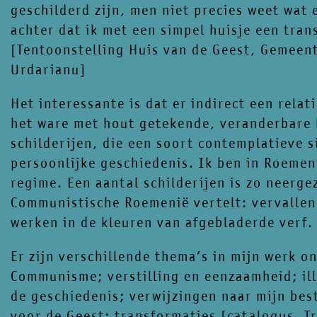
geschilderd zijn, men niet precies weet wat 
achter dat ik met een simpel huisje een tra
[Tentoonstelling Huis van de Geest, Gemee
Urdarianu]
Het interessante is dat er indirect een relat
het ware met hout getekende, veranderbare hu
schilderijen, die een soort contemplatieve s
persoonlijke geschiedenis. Ik ben in Roeme
regime. Een aantal schilderijen is zo neerge
Communistische Roemenië vertelt: vervallen
werken in de kleuren van afgebladerde verf.
Er zijn verschillende thema’s in mijn werk o
Communisme; verstilling en eenzaamheid; il
de geschiedenis; verwijzingen naar mijn bes
voor de Geest; transformaties [catalogus, T