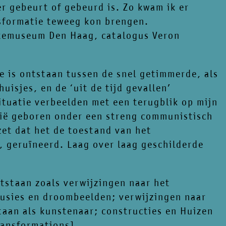
er gebeurt of gebeurd is. Zo kwam ik er
nsformatie teweeg kon brengen.
ntemuseum Den Haag, catalogus Veron
ie is ontstaan tussen de snel getimmerde, als
isjes, en de ‘uit de tijd gevallen’
ituatie verbeelden met een terugblik op mijn
nië geboren onder een streng communistisch
zet dat het de toestand van het
, geruïneerd. Laag over laag geschilderde
ntstaan zoals verwijzingen naar het
lusies en droombeelden; verwijzingen naar
taan als kunstenaar; constructies en Huizen
ransformations]