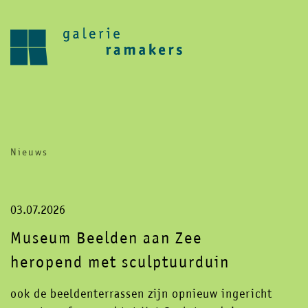
archive
upcoming
Nieuws
30.07.2026 – 27.08.2026
zomer reces 2026
save the date 6 september opening
nieuwe seizoen
03.07.2026
visit
Museum Beelden aan Zee
heropend met sculptuurduin
home
artists
ook de beeldenterrassen zijn opnieuw ingericht
about
news