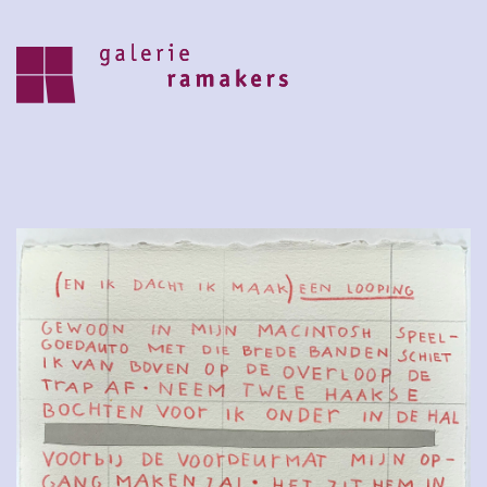
archive
upcoming
30.07.2026 – 27.08.2026
zomer reces 2026
save the date 6 september opening
nieuwe seizoen
visit
home
artists
about
news