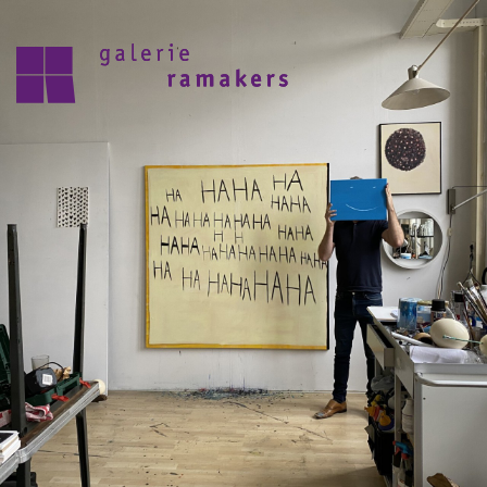
archive
upcoming
30.07.2026 – 27.08.2026
zomer reces 2026
save the date 6 september opening
nieuwe seizoen
visit
home
artists
about
news