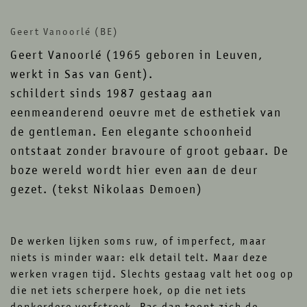
contact
newsletter
Geert Vanoorlé (BE)
instagram
facebook
Geert Vanoorlé (1965 geboren in Leuven,
werkt in Sas van Gent).
schildert sinds 1987 gestaag aan
eenmeanderend oeuvre met de esthetiek van
de gentleman. Een elegante schoonheid
ontstaat zonder bravoure of groot gebaar. De
boze wereld wordt hier even aan de deur
gezet. (tekst Nikolaas Demoen)
De werken lijken soms ruw, of imperfect, maar
niets is minder waar: elk detail telt. Maar deze
werken vragen tijd. Slechts gestaag valt het oog op
die net iets scherpere hoek, op die net iets
donkerdere verfstreek. Pas dan toont zich de