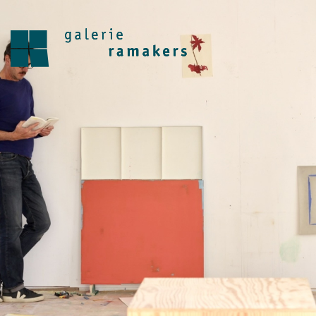
archive
upcoming
30.07.2026 – 27.08.2026
zomer reces 2026
save the date 6 september opening
nieuwe seizoen
visit
home
artists
about
news