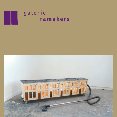
archive
upcoming
30.07.2026 – 27.08.2026
zomer reces 2026
save the date 6 september opening
nieuwe seizoen
visit
home
artists
about
news